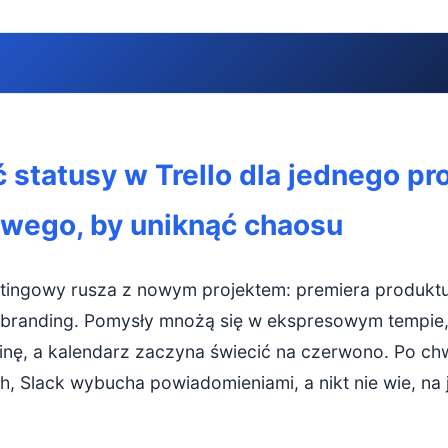
statusy w Trello dla jednego projektu marketingowego, by uni
 statusy w Trello dla jednego pr
ne statusy w Trello są kluczowe w marketingu
wego, by uniknąć chaosu
sz statusy – przygotuj fundamenty procesu
estaw statusów w Trello dla projektu marketingowego
tingowy rusza z nowym projektem: premiera produkt
statusy w Trello dla content marketingu
ebranding. Pomysły mnożą się w ekspresowym tempie
nę, a kalendarz zaczyna świecić na czerwono. Po chwi
ello dla kampanii reklamowej (np. Google Ads)
, Slack wybucha powiadomieniami, a nikt nie wie, na j
skazówki, jak uniknąć chaosu w Trello