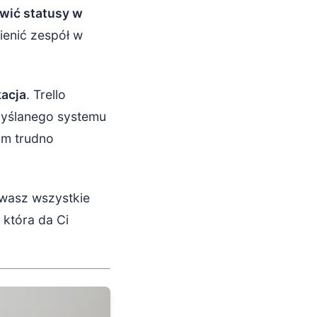
wić statusy w
ienić zespół w
acja
. Trello
emyślanego systemu
ym trudno
owasz wszystkie
 która da Ci