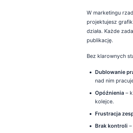
W marketingu rzad
projektujesz grafik
działa. Każde zada
publikację.
Bez klarownych st
Dublowanie pr
nad nim pracuj
Opóźnienia
– k
kolejce.
Frustracja zes
Brak kontroli
– 