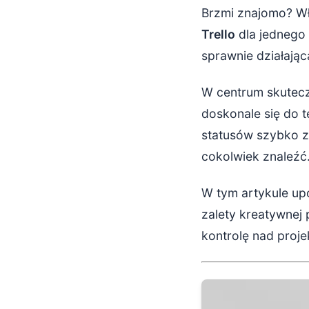
Najczęstsze 
Brzmi znajomo? Wł
Trello
dla jednego 
Podsumowani
sprawnie działają
W centrum skutec
doskonale się do t
statusów szybko za
cokolwiek znaleźć
W tym artykule up
zalety kreatywnej 
kontrolę nad proje