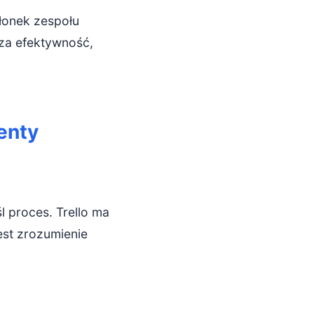
złonek zespołu
sza efektywność,
enty
l proces. Trello ma
est zrozumienie