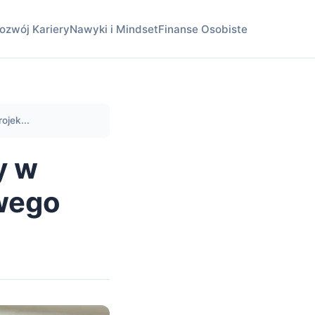
ozwój Kariery
Nawyki i Mindset
Finanse Osobiste
ojek...
y w
owego