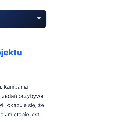
▼
knąć chaosu
ojektu
u, kampania
, zadań przybywa
li okazuje się, że
akim etapie jest