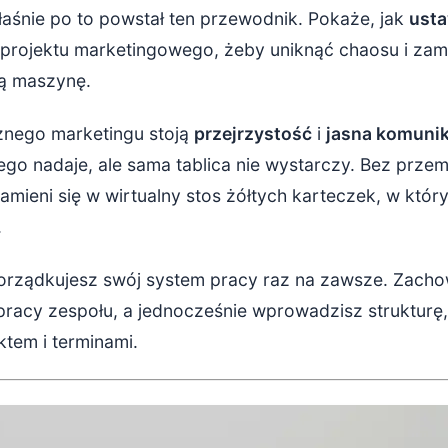
pułapki przy ustawianiu statusów w Trello
aśnie po to powstał ten przewodnik. Pokaże, jak
usta
projektu marketingowego, żeby uniknąć chaosu i zam
e – od chaosu do uporządkowanego projektu w Trello
cą maszynę.
znego marketingu stoją
przejrzystość
i
jasna komunik
ego nadaje, ale sama tablica nie wystarczy. Bez prz
mieni się w wirtualny stos żółtych karteczek, w któr
.
orządkujesz swój system pracy raz na zawsze. Zach
pracy zespołu, a jednocześnie wprowadzisz strukturę,
ktem i terminami.