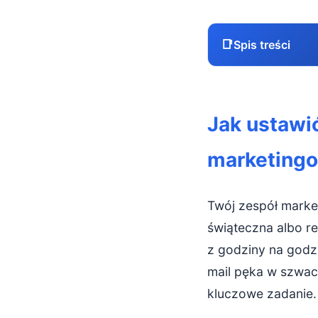
📑
Spis treści
Jak ustawić 
Jak ustawić
Dlaczego jas
marketingo
Zanim ustawi
Podstawowy z
Twój zespół marke
Rozbudowane 
świąteczna albo r
z godziny na godzi
Statusy w Tr
mail pęka w szwach
Praktyczne w
kluczowe zadanie.