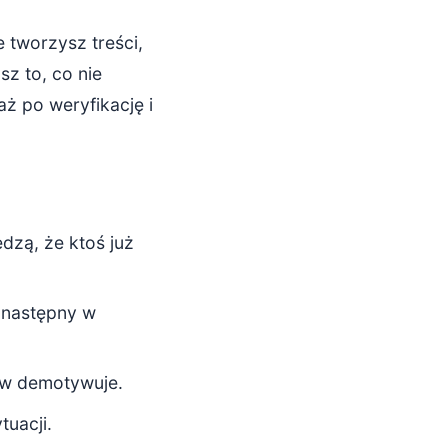
 tworzysz treści,
sz to, co nie
aż po weryfikację i
dzą, że ktoś już
t następny w
ów demotywuje.
uacji.