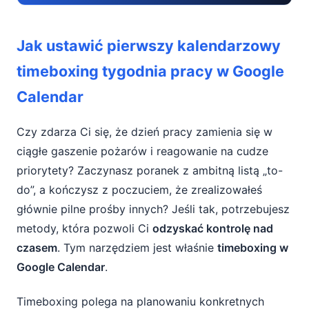
Jak ustawić pierwszy kalendarzowy
Jak ustawić pierwszy kalendarzowy
timeboxing tygodnia pracy w Google
Calendar
timeboxing tygodnia pracy w Google
Calendar
Czym jest timeboxing i dlaczego działa
Przygotowanie do timeboxingu – zanim
Czy zdarza Ci się, że dzień pracy zamienia się w
otworzysz Google Calendar
ciągłe gaszenie pożarów i reagowanie na cudze
priorytety? Zaczynasz poranek z ambitną listą „to-
Konfiguracja kalendarza – baza pod
do”, a kończysz z poczuciem, że zrealizowałeś
timeboxing
głównie pilne prośby innych? Jeśli tak, potrzebujesz
Krok po kroku: Twój pierwszy tydzień w
metody, która pozwoli Ci
odzyskać kontrolę nad
Google Calendar
czasem
. Tym narzędziem jest właśnie
timeboxing w
Google Calendar
.
Krok 1: Zablokuj stałe elementy tygodnia
Krok 2: Zaplanuj bloki Deep Work na
Timeboxing polega na planowaniu konkretnych