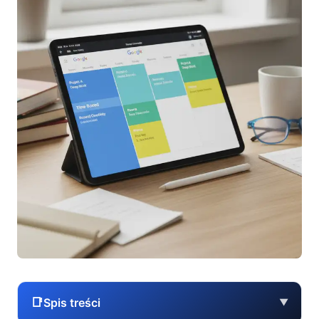
📑
Spis treści
▼