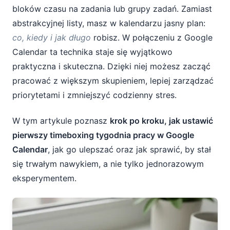
najważniejsze zadania
bloków czasu na zadania lub grupy zadań. Zamiast
abstrakcyjnej listy, masz w kalendarzu jasny plan:
Przerwy, regeneracja i zadania lekkie
co, kiedy i jak długo
robisz. W połączeniu z Google
Calendar ta technika staje się wyjątkowo
Rozwój, bufor i kolory – dopracowanie
praktyczna i skuteczna. Dzięki niej możesz zacząć
kalendarza
pracować z większym skupieniem, lepiej zarządzać
Jak utrzymać timeboxing w dłuższej
priorytetami i zmniejszyć codzienny stres.
perspektywie
W tym artykule poznasz
krok po kroku, jak ustawić
Podsumowanie – pierwszy krok do
pierwszy timeboxing tygodnia pracy w Google
odzyskania kontroli nad czasem
Calendar
, jak go ulepszać oraz jak sprawić, by stał
się trwałym nawykiem, a nie tylko jednorazowym
eksperymentem.