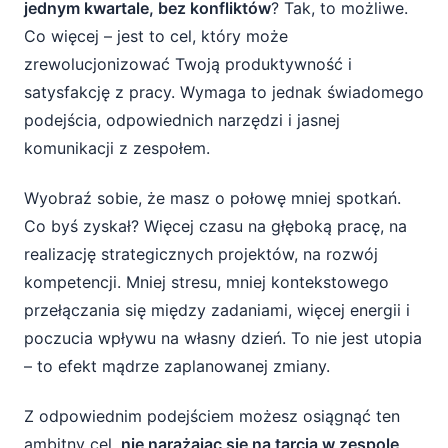
jednym kwartale, bez konfliktów
? Tak, to możliwe.
zespołu
Co więcej – jest to cel, który może
Krok 6: Monitorowanie i dostosowywanie
zrewolucjonizować Twoją produktywność i
satysfakcję z pracy. Wymaga to jednak świadomego
Praktyczne porady na dobry start
podejścia, odpowiednich narzędzi i jasnej
komunikacji z zespołem.
Wyobraź sobie, że masz o połowę mniej spotkań.
Co byś zyskał? Więcej czasu na głęboką pracę, na
realizację strategicznych projektów, na rozwój
kompetencji. Mniej stresu, mniej kontekstowego
przełączania się między zadaniami, więcej energii i
poczucia wpływu na własny dzień. To nie jest utopia
– to efekt mądrze zaplanowanej zmiany.
Z odpowiednim podejściem możesz osiągnąć ten
ambitny cel,
nie narażając się na tarcia w zespole