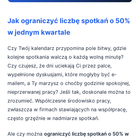
Jak ograniczyć liczbę spotkań o 50% w
Jak ograniczyć liczbę spotkań o 50%
jednym kwartale
w jednym kwartale
Dlaczego spotkania pochłaniają czas i
energię
Czy Twój kalendarz przypomina pole bitwy, gdzie
kolejne spotkania walczą o każdą wolną minutę?
Kwartalny cel 50% mniej spotkań – od czego
Czy czujesz, że dni uciekają Ci przez palce,
zacząć
wypełnione dyskusjami, które mogłyby być e-
Krok 1: Audyt obecnych spotkań
mailem, a Ty marzysz o choćby godzinie spokojnej,
nieprzerwanej pracy? Jeśli tak, doskonale można to
Krok 2: Filtry dla każdego spotkania
zrozumieć. Współczesne środowisko pracy,
Krok 3: Alternatywne formy komunikacji
zwłaszcza w firmach stawiających na współpracę,
często grzęźnie w nadmiarze spotkań.
Krok 4: Skracanie czasu trwania spotkań
Ale czy można
ograniczyć liczbę spotkań o 50% w
Krok 5: Kultura otwartości i edukacja